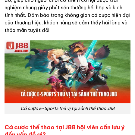
đó, giúp cho người chơi có thêm cơ hội được trải
nghiệm những giây phút săn thưởng hồi hộp và kịch
tính nhất. Đảm bảo trong không gian cá cược hiện đại
của thương hiệu, khách hàng sẽ cảm thấy hài lòng và
thỏa mãn tuyệt đối.
Cá cược E-Sports thú vị tại sảnh thể thao J88
Cá cược thể thao tại J88 hội viên cần lưu ý
đến vấn đề gì?