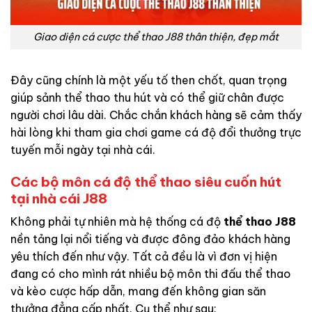
Giao diện cá cược thể thao J88 thân thiện, đẹp mắt
Đây cũng chính là một yếu tố then chốt, quan trọng
giúp sảnh
thể thao
thu hút và có thể giữ chân được
người chơi lâu dài. Chắc chắn khách hàng sẽ cảm thấy
hài lòng khi tham gia chơi game cá độ đổi thưởng trực
tuyến mỗi ngày tại nhà cái.
Các bộ môn cá độ thể thao siêu cuốn hút
tại nhà cái J88
Không phải tự nhiên mà hệ thống cá độ
thể thao J88
nền tảng lại nổi tiếng và được đông đảo khách hàng
yêu thích đến như vậy. Tất cả đều là vì đơn vị hiện
đang có cho mình rát nhiều bộ môn thi đấu thể thao
và kèo cược hấp dẫn, mang đến không gian săn
thưởng đẳng cấp nhất. Cụ thể như sau: