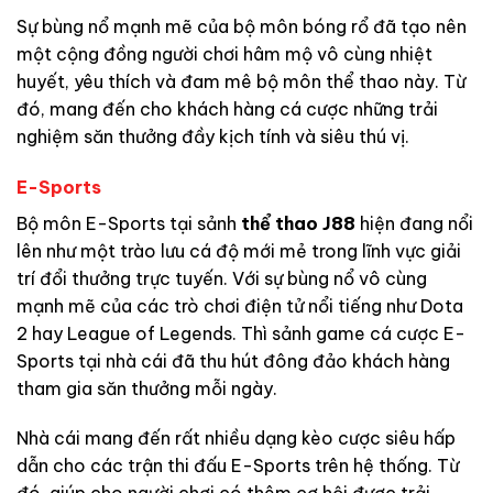
Sự bùng nổ mạnh mẽ của bộ môn bóng rổ đã tạo nên
một cộng đồng người chơi hâm mộ vô cùng nhiệt
huyết, yêu thích và đam mê bộ môn thể thao này. Từ
đó, mang đến cho khách hàng cá cược những trải
nghiệm săn thưởng đầy kịch tính và siêu thú vị.
E-Sports
Bộ môn E-Sports tại sảnh
thể thao J88
hiện đang nổi
lên như một trào lưu cá độ mới mẻ trong lĩnh vực giải
trí đổi thưởng trực tuyến. Với sự bùng nổ vô cùng
mạnh mẽ của các trò chơi điện tử nổi tiếng như Dota
2 hay League of Legends. Thì sảnh game cá cược E-
Sports tại nhà cái đã thu hút đông đảo khách hàng
tham gia săn thưởng mỗi ngày.
Nhà cái mang đến rất nhiều dạng kèo cược siêu hấp
dẫn cho các trận thi đấu E-Sports trên hệ thống. Từ