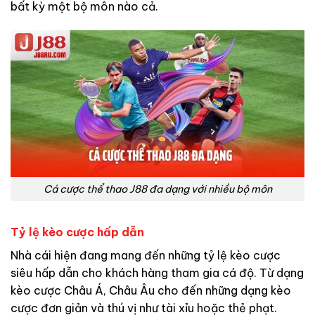
bất kỳ một bộ môn nào cả.
Cá cược thể thao J88 đa dạng với nhiều bộ môn
Tỷ lệ kèo cược hấp dẫn
Nhà cái hiện đang mang đến những tỷ lệ kèo cược
siêu hấp dẫn cho khách hàng tham gia cá độ. Từ dạng
kèo cược Châu Á, Châu Âu cho đến những dạng kèo
cược đơn giản và thú vị như tài xỉu hoặc thẻ phạt.