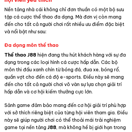
Nền tảng nhà cái không chỉ đơn thuần có một bộ sưu
tập cá cược thể thao đa dạng. Mà đơn vị còn mang
đến cho tất cả người chơi rất nhiều ưu điểm đặc biệt
và nổi bật như sau:
Đa dạng môn thể thao
Thể thao J88
hiện đang thu hút khách hàng với sự đa
dạng trong các loại hình cá cược hấp dẫn. Các bộ
môn thi đấu xanh chín từ bóng đá, đua xe, bóng rổ,
quần vợt cho đến cá độ e-sports. Điều này sẽ mang
đến cho tất cả người chơi vô vàn sự lựa chọn giải trí
hấp dẫn và cơ hội kiếm thưởng cực lớn.
Sảnh game đảm bảo mang đến cơ hội giải trí phù hợp
với sở thích riêng biệt của từng hội viên tham gia. Điều
này sẽ giúp người chơi có thể thoải mái trải nghiệm
game tại nền tảng
J88
, mà không hề bị giới hạn trong