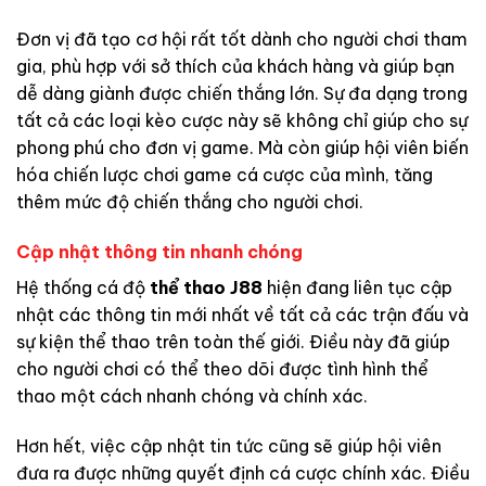
Đơn vị đã tạo cơ hội rất tốt dành cho người chơi tham
gia, phù hợp với sở thích của khách hàng và giúp bạn
dễ dàng giành được chiến thắng lớn. Sự đa dạng trong
tất cả các loại kèo cược này sẽ không chỉ giúp cho sự
phong phú cho đơn vị game. Mà còn giúp hội viên biến
hóa chiến lược chơi game cá cược của mình, tăng
thêm mức độ chiến thắng cho người chơi.
Cập nhật thông tin nhanh chóng
Hệ thống cá độ
thể thao J88
hiện đang liên tục cập
nhật các thông tin mới nhất về tất cả các trận đấu và
sự kiện thể thao trên toàn thế giới. Điều này đã giúp
cho người chơi có thể theo dõi được tình hình thể
thao một cách nhanh chóng và chính xác.
Hơn hết, việc cập nhật tin tức cũng sẽ giúp hội viên
đưa ra được những quyết định cá cược chính xác. Điều