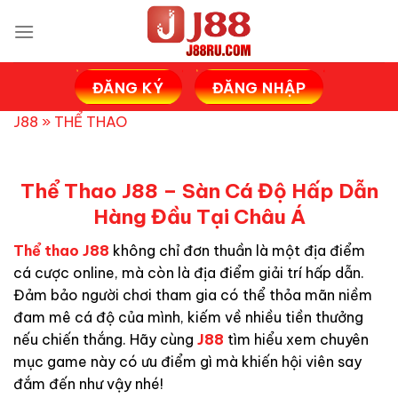
Skip
to
content
ĐĂNG KÝ
ĐĂNG NHẬP
J88
»
THỂ THAO
Thể Thao J88 – Sàn Cá Độ Hấp Dẫn
Hàng Đầu Tại Châu Á
Thể thao J88
không chỉ đơn thuần là một địa điểm
cá cược online, mà còn là địa điểm giải trí hấp dẫn.
Đảm bảo người chơi tham gia có thể thỏa mãn niềm
đam mê cá độ của mình, kiếm về nhiều tiền thưởng
nếu chiến thắng. Hãy cùng
J88
tìm hiểu xem chuyên
mục game này có ưu điểm gì mà khiến hội viên say
đắm đến như vậy nhé!