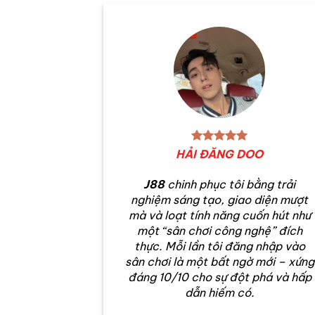
HẢI ĐĂNG DOO
J88
chinh phục tôi bằng trải
nghiệm sáng tạo, giao diện mượt
mà và loạt tính năng cuốn hút như
một “sân chơi công nghệ” đích
thực. Mỗi lần tôi đăng nhập vào
sân chơi là một bất ngờ mới – xứng
đáng 10/10 cho sự đột phá và hấp
dẫn hiếm có.