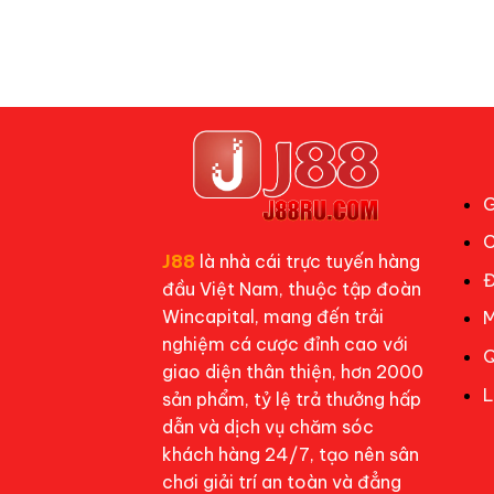
G
C
J88
là nhà cái trực tuyến hàng
Đ
đầu Việt Nam, thuộc tập đoàn
Wincapital, mang đến trải
M
nghiệm cá cược đỉnh cao với
Q
giao diện thân thiện, hơn 2000
L
sản phẩm, tỷ lệ trả thưởng hấp
dẫn và dịch vụ chăm sóc
khách hàng 24/7, tạo nên sân
chơi giải trí an toàn và đẳng