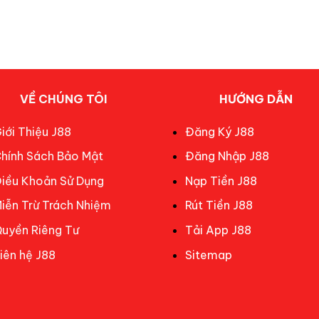
VỀ CHÚNG TÔI
HƯỚNG DẪN
iới Thiệu J88
Đăng Ký J88
hính Sách Bảo Mật
Đăng Nhập J88
iều Khoản Sử Dụng
Nạp Tiền J88
iễn Trừ Trách Nhiệm
Rút Tiền J88
uyền Riêng Tư
Tải App J88
iên hệ J88
Sitemap