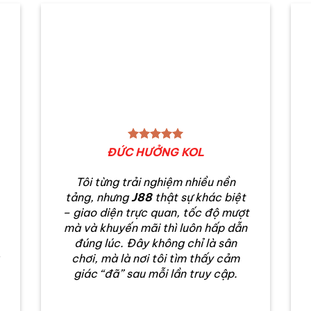
ĐỨC HƯỞNG KOL
Tôi từng trải nghiệm nhiều nền
tảng, nhưng
J88
thật sự khác biệt
– giao diện trực quan, tốc độ mượt
mà và khuyến mãi thì luôn hấp dẫn
đúng lúc. Đây không chỉ là sân
chơi, mà là nơi tôi tìm thấy cảm
giác “đã” sau mỗi lần truy cập.