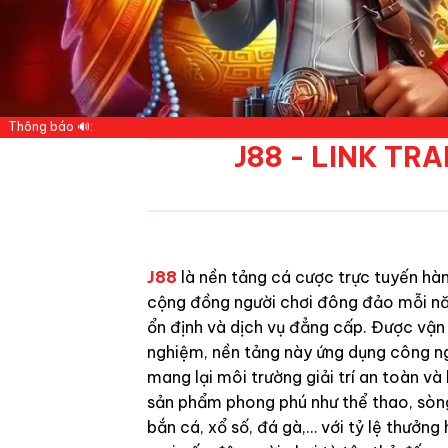
Thông báo 🔊:
J88 - LINK TR
J88
là nền tảng cá cược trực tuyến hàn
cộng đồng người chơi đông đảo mỗi nă
ổn định và dịch vụ đẳng cấp. Được vận 
nghiệm, nền tảng này ứng dụng công ng
mang lại môi trường giải trí an toàn và
sản phẩm phong phú như thể thao, sòng
bắn cá, xổ số, đá gà,… với tỷ lệ thưởn