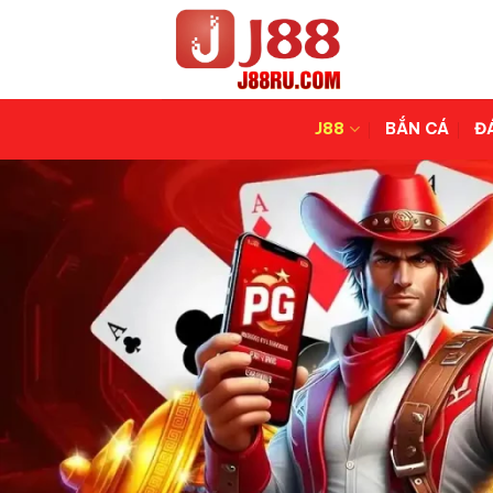
Skip
to
content
J88
BẮN CÁ
Đ