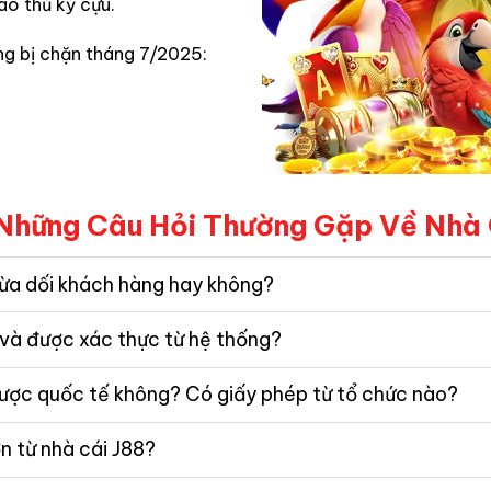
ao thủ kỳ cựu.
ng bị chặn tháng 7/2025:
Những Câu Hỏi Thường Gặp Về Nhà 
 lừa dối khách hàng hay không?
 và được xác thực từ hệ thống?
 cược quốc tế không? Có giấy phép từ tổ chức nào?
n từ nhà cái J88?