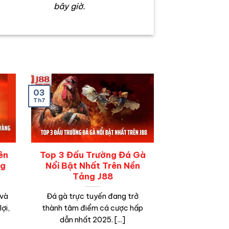
bây giờ.
03
03
Th7
Th7
ên
Top 3 Đấu Trường Đá Gà
Cách Quay
ng
Nổi Bật Nhất Trên Nền
Nhịp – Càn
Tảng J88
Thắng 
 và
Đá gà trực tuyến đang trở
Thế giới quay hũ
ợi,
thành tâm điểm cá cược hấp
mà game thủ k
dẫn nhất 2025. [...]
kiếm