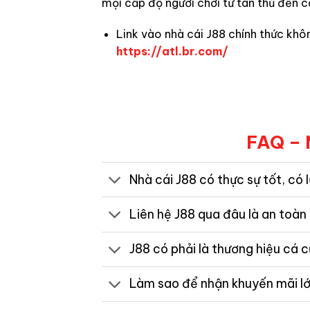
mọi cấp độ người chơi từ tân thủ đến c
Link vào nhà cái J88 chính thức khô
https://atl.br.com/
FAQ – 
Nhà cái J88 có thực sự tốt, có
Liên hệ J88 qua đâu là an toàn
J88 có phải là thương hiệu cá
Làm sao để nhận khuyến mãi lớ