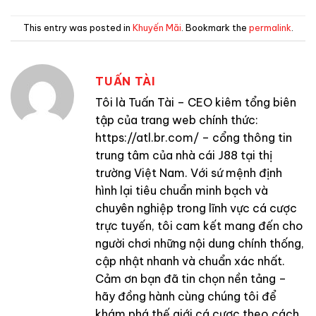
This entry was posted in
Khuyến Mãi
. Bookmark the
permalink
.
TUẤN TÀI
Tôi là Tuấn Tài – CEO kiêm tổng biên
tập của trang web chính thức:
https://atl.br.com/ – cổng thông tin
trung tâm của nhà cái J88 tại thị
trường Việt Nam. Với sứ mệnh định
hình lại tiêu chuẩn minh bạch và
chuyên nghiệp trong lĩnh vực cá cược
trực tuyến, tôi cam kết mang đến cho
người chơi những nội dung chính thống,
cập nhật nhanh và chuẩn xác nhất.
Cảm ơn bạn đã tin chọn nền tảng –
hãy đồng hành cùng chúng tôi để
khám phá thế giới cá cược theo cách