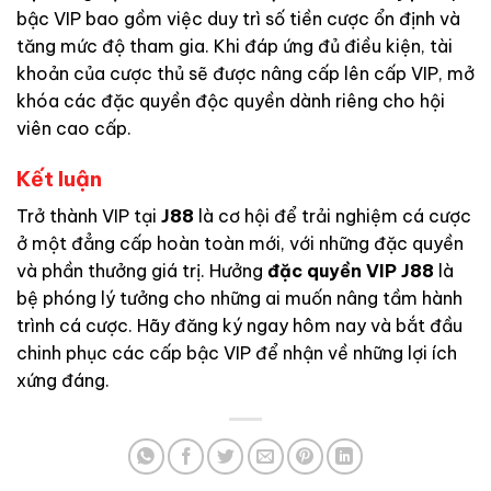
bậc VIP bao gồm việc duy trì số tiền cược ổn định và
tăng mức độ tham gia. Khi đáp ứng đủ điều kiện, tài
khoản của cược thủ sẽ được nâng cấp lên cấp VIP, mở
khóa các đặc quyền độc quyền dành riêng cho hội
viên cao cấp.
Kết luận
Trở thành VIP tại
J88
là cơ hội để trải nghiệm cá cược
ở một đẳng cấp hoàn toàn mới, với những đặc quyền
và phần thưởng giá trị. Hưởng
đặc quyền VIP J88
là
bệ phóng lý tưởng cho những ai muốn nâng tầm hành
trình cá cược. Hãy đăng ký ngay hôm nay và bắt đầu
chinh phục các cấp bậc VIP để nhận về những lợi ích
xứng đáng.