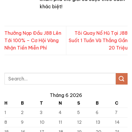
khác biệt!
Thưởng Nạp Đầu J88 Lên
Tôi Quay Nổ Hũ Tại J88
Tới 100% – Cơ Hội Vàng
Suốt 1 Tuần Và Thắng Gần
Nhận Tiền Miễn Phí
20 Triệu
Tháng 6 2026
H
B
T
N
S
B
C
1
2
3
4
5
6
7
8
9
10
11
12
13
14