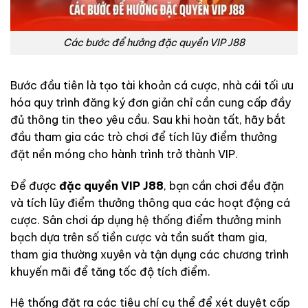
Các bước để hưởng đặc quyền VIP J88
Bước đầu tiên là tạo tài khoản cá cược, nhà cái tối ưu
hóa quy trình đăng ký đơn giản chỉ cần cung cấp đầy
đủ thông tin theo yêu cầu. Sau khi hoàn tất, hãy bắt
đầu tham gia các trò chơi để tích lũy điểm thưởng
đặt nền móng cho hành trình trở thành VIP.
Để được
đặc quyền VIP J88
, bạn cần chơi đều đặn
và tích lũy điểm thưởng thông qua các hoạt động cá
cược. Sân chơi áp dụng hệ thống điểm thưởng minh
bạch dựa trên số tiền cược và tần suất tham gia,
tham gia thường xuyên và tận dụng các chương trình
khuyến mãi để tăng tốc độ tích điểm.
Hệ thống đặt ra các tiêu chí cụ thể để xét duyệt cấp