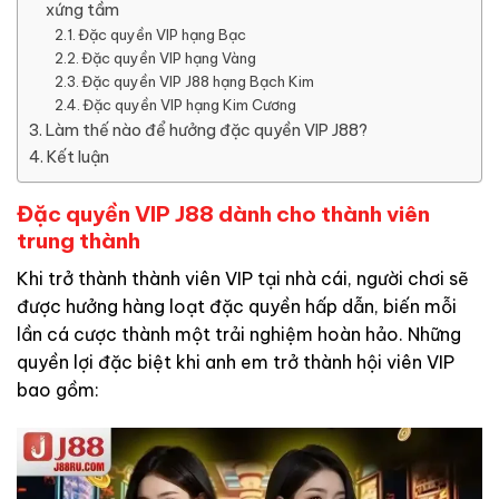
xứng tầm
Đặc quyền VIP hạng Bạc
Đặc quyền VIP hạng Vàng
Đặc quyền VIP J88 hạng Bạch Kim
Đặc quyền VIP hạng Kim Cương
Làm thế nào để hưởng đặc quyền VIP J88?
Kết luận
Đặc quyền VIP J88 dành cho thành viên
trung thành
Khi trở thành thành viên VIP tại nhà cái, người chơi sẽ
được hưởng hàng loạt đặc quyền hấp dẫn, biến mỗi
lần cá cược thành một trải nghiệm hoàn hảo. Những
quyền lợi đặc biệt khi anh em trở thành hội viên VIP
bao gồm: