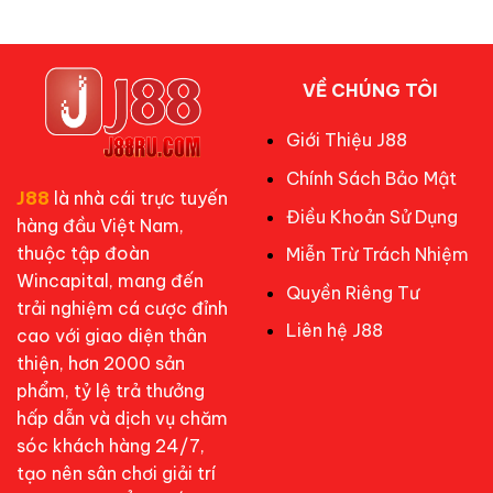
VỀ CHÚNG TÔI
Giới Thiệu J88
Chính Sách Bảo Mật
J88
là nhà cái trực tuyến
Điều Khoản Sử Dụng
hàng đầu Việt Nam,
thuộc tập đoàn
Miễn Trừ Trách Nhiệm
Wincapital, mang đến
Quyền Riêng Tư
trải nghiệm cá cược đỉnh
Liên hệ J88
cao với giao diện thân
thiện, hơn 2000 sản
phẩm, tỷ lệ trả thưởng
hấp dẫn và dịch vụ chăm
sóc khách hàng 24/7,
tạo nên sân chơi giải trí