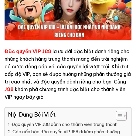
Đặc quyền VIP J88
là ưu đãi đặc biệt dành riêng cho
những khách hàng trung thành mang đến trải nghiệm
cá cược đẳng cấp với các quyền lợi vượt trội. Khi đạt
cấp độ VIP, bạn sẽ được hưởng những phần thưởng giá
trị cao nhất và độc quyền dành riêng cho bạn. Cùng
J88
khám phá chương trình đặc biệt cho thành viên
VIP ngay bây giờ!
Nội Dung Bài Viết
Đặc quyền VIP J88 dành cho thành viên trung thành
Các cấp bậc đặc quyền VIP J88 đi kèm phần thưởng