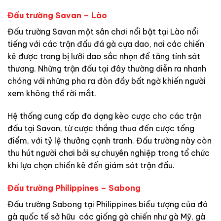
Đấu trường Savan – Lào
Đấu trường Savan một sân chơi nổi bật tại Lào nổi
tiếng với các trận đấu đá gà cựa dao, nơi các chiến
kê được trang bị lưỡi dao sắc nhọn để tăng tính sát
thương. Những trận đấu tại đây thường diễn ra nhanh
chóng với những pha ra đòn đầy bất ngờ khiến người
xem không thể rời mắt.
Hệ thống cung cấp đa dạng kèo cược cho các trận
đấu tại Savan, từ cược thắng thua đến cược tổng
điểm, với tỷ lệ thưởng cạnh tranh. Đấu trường này còn
thu hút người chơi bởi sự chuyên nghiệp trong tổ chức
khi lựa chọn chiến kê đến giám sát trận đấu.
Đấu trường Philippines – Sabong
Đấu trường Sabong tại Philippines biểu tượng của đá
gà quốc tế sở hữu các giống gà chiến như gà Mỹ, gà