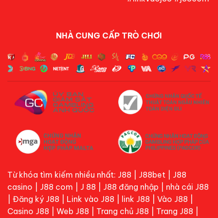
NHÀ CUNG CẤP TRÒ CHƠI
Từ khóa tìm kiếm nhiều nhất: J88 | J88bet | J88
casino | J88 com | J 88 | J88 đăng nhập | nhà cái J88
| Đăng ký J88 | Link vào J88 | link J88 | Vào J88 |
Casino J88 | Web J88 | Trang chủ J88 | Trang J88 |