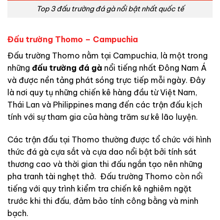
Top 3 đấu trường đá gà nổi bật nhất quốc tế
Đấu trường Thomo – Campuchia
Đấu trường Thomo nằm tại Campuchia, là một trong
những
đấu trường đá gà
nổi tiếng nhất Đông Nam Á
và được nền tảng phát sóng trực tiếp mỗi ngày. Đây
là nơi quy tụ những chiến kê hàng đầu từ Việt Nam,
Thái Lan và Philippines mang đến các trận đấu kịch
tính với sự tham gia của hàng trăm sư kê lão luyện.
Các trận đấu tại Thomo thường được tổ chức với hình
thức đá gà cựa sắt và cựa dao nổi bật bởi tính sát
thương cao và thời gian thi đấu ngắn tạo nên những
pha tranh tài nghẹt thở. Đấu trường Thomo còn nổi
tiếng với quy trình kiểm tra chiến kê nghiêm ngặt
trước khi thi đấu, đảm bảo tính công bằng và minh
bạch.