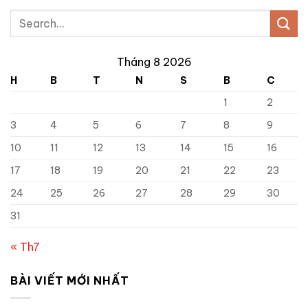
Tháng 8 2026
H
B
T
N
S
B
C
1
2
3
4
5
6
7
8
9
10
11
12
13
14
15
16
17
18
19
20
21
22
23
24
25
26
27
28
29
30
31
« Th7
BÀI VIẾT MỚI NHẤT