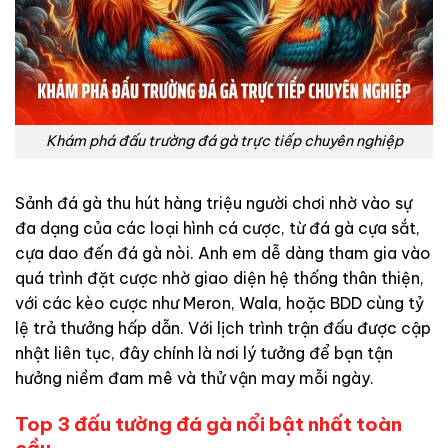
Khám phá đấu trường đá gà trực tiếp chuyên nghiệp
Sảnh đá gà thu hút hàng triệu người chơi nhờ vào sự
đa dạng của các loại hình cá cược, từ đá gà cựa sắt,
cựa dao đến đá gà nòi. Anh em dễ dàng tham gia vào
quá trình đặt cược nhờ giao diện hệ thống thân thiện,
với các kèo cược như Meron, Wala, hoặc BDD cùng tỷ
lệ trả thưởng hấp dẫn. Với lịch trình trận đấu được cập
nhật liên tục, đây chính là nơi lý tưởng để bạn tận
hưởng niềm đam mê và thử vận may mỗi ngày.
Top 3 đấu tường đá gà nổi bật nhất toàn
cầu