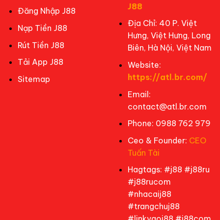
J88
Đăng Nhập J88
Địa Chỉ: 40 P. Việt
Nạp Tiền J88
Hưng, Việt Hưng, Long
Rút Tiền J88
Biên, Hà Nội, Việt Nam
Tải App J88
Website:
https://atl.br.com/
Sitemap
Email:
contact@atl.br.com
Phone: 0988 762 979
Ceo & Founder:
CEO
Tuấn Tài
Hagtags: #j88 #j88ru
#j88rucom
#nhacaij88
#trangchuj88
#linkvaoj88 #j88com