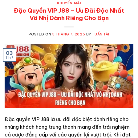
KHUYẾN MÃI
Đặc Quyền VIP J88 – Ưu Đãi Độc Nhất
Vô Nhị Dành Riêng Cho Bạn
POSTED ON
3 THÁNG 7, 2025
BY
TUẤN TÀI
03
Th7
Đặc quyền VIP J88 là ưu đãi đặc biệt dành riêng cho
những khách hàng trung thành mang đến trải nghiệm
cá cược đẳng cấp với các quyền lợi vượt trội. Khi đạt