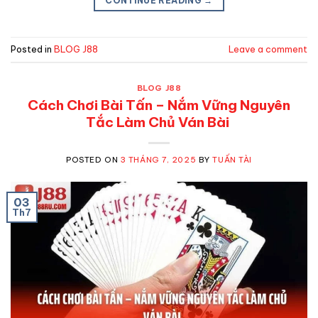
CONTINUE READING
→
Posted in
BLOG J88
Leave a comment
BLOG J88
Cách Chơi Bài Tấn – Nắm Vững Nguyên
Tắc Làm Chủ Ván Bài
POSTED ON
3 THÁNG 7, 2025
BY
TUẤN TÀI
03
Th7