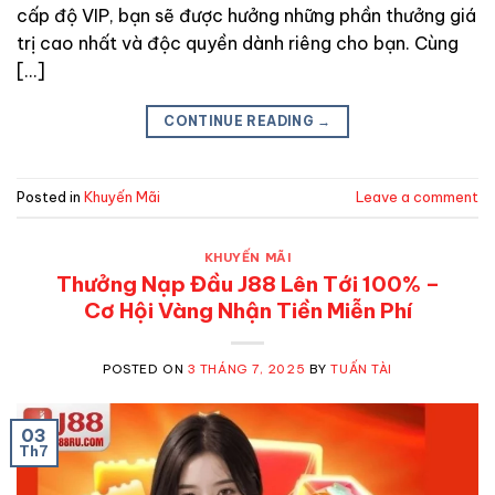
cấp độ VIP, bạn sẽ được hưởng những phần thưởng giá
trị cao nhất và độc quyền dành riêng cho bạn. Cùng
[…]
CONTINUE READING
→
Posted in
Khuyến Mãi
Leave a comment
KHUYẾN MÃI
Thưởng Nạp Đầu J88 Lên Tới 100% –
Cơ Hội Vàng Nhận Tiền Miễn Phí
POSTED ON
3 THÁNG 7, 2025
BY
TUẤN TÀI
03
Th7