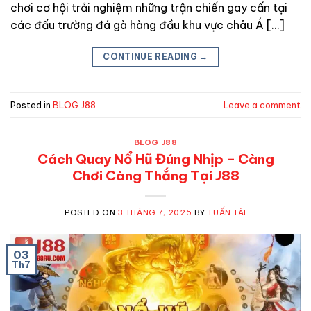
chơi cơ hội trải nghiệm những trận chiến gay cấn tại
các đấu trường đá gà hàng đầu khu vực châu Á […]
CONTINUE READING
→
Posted in
BLOG J88
Leave a comment
BLOG J88
Cách Quay Nổ Hũ Đúng Nhịp – Càng
Chơi Càng Thắng Tại J88
POSTED ON
3 THÁNG 7, 2025
BY
TUẤN TÀI
03
Th7