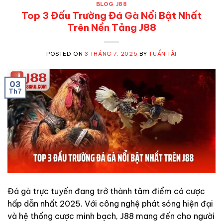
BLOG J88
Top 3 Đấu Trường Đá Gà Nổi Bật Nhất
Trên Nền Tảng J88
POSTED ON
3 THÁNG 7, 2025
BY
TUẤN TÀI
03
Th7
Đá gà trực tuyến đang trở thành tâm điểm cá cược
hấp dẫn nhất 2025. Với công nghệ phát sóng hiện đại
và hệ thống cược minh bạch, J88 mang đến cho người