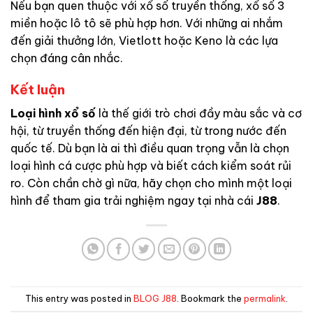
Nếu bạn quen thuộc với xổ số truyền thống, xổ số 3
miền hoặc lô tô sẽ phù hợp hơn. Với những ai nhắm
đến giải thưởng lớn, Vietlott hoặc Keno là các lựa
chọn đáng cân nhắc.
Kết luận
Loại hình xổ số
là thế giới trò chơi đầy màu sắc và cơ
hội, từ truyền thống đến hiện đại, từ trong nước đến
quốc tế. Dù bạn là ai thì điều quan trọng vẫn là chọn
loại hình cá cược phù hợp và biết cách kiểm soát rủi
ro. Còn chần chờ gì nữa, hãy chọn cho mình một loại
hình để tham gia trải nghiệm ngay tại nhà cái
J88
.
This entry was posted in
BLOG J88
. Bookmark the
permalink
.