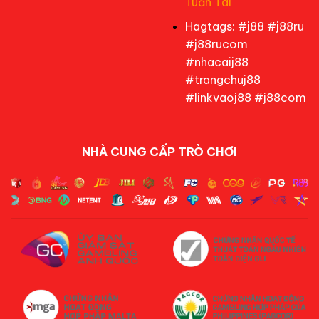
Tuấn Tài
Hagtags: #j88 #j88ru
#j88rucom
#nhacaij88
#trangchuj88
#linkvaoj88 #j88com
NHÀ CUNG CẤP TRÒ CHƠI