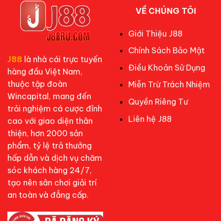
VỀ CHÚNG TÔI
Giới Thiệu J88
Chính Sách Bảo Mật
J88
là nhà cái trực tuyến
Điều Khoản Sử Dụng
hàng đầu Việt Nam,
thuộc tập đoàn
Miễn Trừ Trách Nhiệm
Wincapital, mang đến
Quyền Riêng Tư
trải nghiệm cá cược đỉnh
Liên hệ J88
cao với giao diện thân
thiện, hơn 2000 sản
phẩm, tỷ lệ trả thưởng
hấp dẫn và dịch vụ chăm
sóc khách hàng 24/7,
tạo nên sân chơi giải trí
an toàn và đẳng cấp.