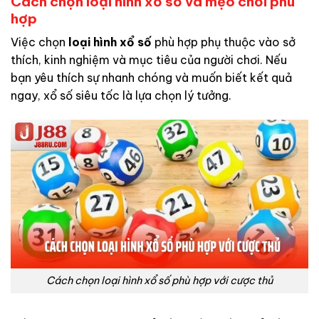
Cách chọn loại hình xổ số và mẹo chơi phù
hợp
Việc chọn
loại hình xổ số
phù hợp phụ thuộc vào sở
thích, kinh nghiệm và mục tiêu của người chơi. Nếu
bạn yêu thích sự nhanh chóng và muốn biết kết quả
ngay, xổ số siêu tốc là lựa chọn lý tưởng.
Cách chọn loại hình xổ số phù hợp với cược thủ