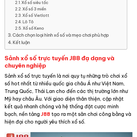
Xổ số siêu tốc
Xổ số 3 miền
Xổ số Vietlott
Lô Tô
Xổ số Keno
Cách chọn loại hình xổ số và mẹo chơi phù hợp
Kết luận
Sảnh xổ số trực tuyến J88 đạ dạng và
chuyên nghiệp
Sảnh xổ số trực tuyến là nơi quy tụ những trò chơi xổ
số hot nhất từ nhiều quốc gia châu Á như Việt Nam,
Trung Quốc, Thái Lan cho đến các thị trường lớn như
Mỹ hay châu Âu. Với giao diện thân thiện, cập nhật
kết quả nhanh chóng và hệ thống đặt cược minh
bạch, nền tảng
J88
tạo ra một sân chơi công bằng và
hiện đại cho người yêu thích xổ số.