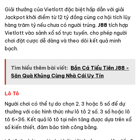
Giải thưởng của Vietlott đặc biệt hấp dẫn với giải
Jackpot khởi điểm từ 12 tỷ đồng cùng cơ hội tích lũy
hàng trăm tỷ nếu chưa có người trúng.
J88
tích hợp
Vietlott vào sảnh xổ số trực tuyến, cho phép người
chơi đặt cược dễ dàng và theo dõi kết quả minh
bạch.
Tìm hiểu thêm bài viết:
Bắn Cá Tiểu Tiên J88 -
Săn Quà Khủng Cùng Nhà Cái Uy Tín
Lô Tô
Người chơi có thể tự do chọn 2, 3 hoặc 5 số để dự
thưởng với các hình thức như lô tô 2 số, 3 số hoặc lô
tô 6×36. Kết quả lô tô tại nền tảng được dựa trên xổ
số kiến thiết, đảm bảo tính công bằng.