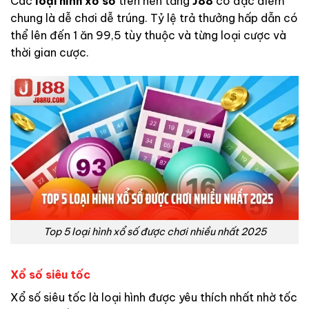
Các
loại hình xổ số
trên nền tảng
J88
có đặc điểm
chung là dễ chơi dễ trúng. Tỷ lệ trả thưởng hấp dẫn có
thể lên đến 1 ăn 99,5 tùy thuộc và từng loại cược và
thời gian cược.
Top 5 loại hình xổ số được chơi nhiều nhất 2025
Xổ số siêu tốc
Xổ số siêu tốc là loại hình được yêu thích nhất nhờ tốc